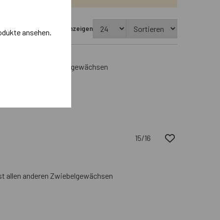
usverkaufte Produkte anzeigen
odukte ansehen.
st allen anderen Zwiebelgewächsen
15/16
ast allen anderen Zwiebelgewächsen