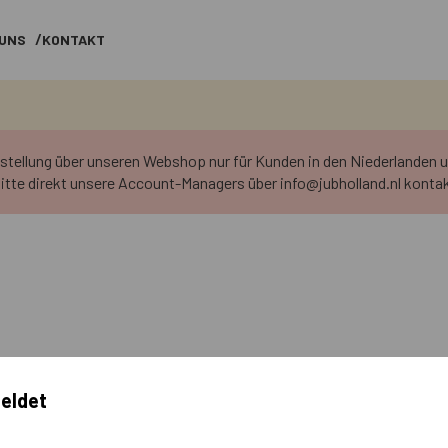
 UNS
KONTAKT
estellung über unseren Webshop nur für Kunden in den Niederlanden
itte direkt unsere Account-Managers über info@jubholland.nl kontak
eldet