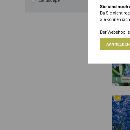
Sie sind noch 
Da Sie nicht reg
676 Artikel
Sie können sic
Der Webshop ist
AANMELDEN