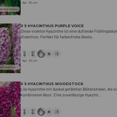
Apr
25 cm
X 5 HYACINTHUS PURPLE VOICE
Diese violette Hyazinthe ist eine duftende Frühlingsblu
Violettton. Perfekt für farbenfrohe Beete..
Apr
25 cm
X 5 HYACINTHUS WOODSTOCK
Lila Hyazinthe mit dunkel gefärbten Blütenstielen, die 
kombinieren lässt. Eine zuverlässige Hyazint..