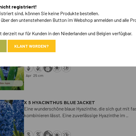
nicht registriert!
istriert sind, können Sie keine Produkte bestellen.
A
h über den untenstehenden Button im Webshop anmelden und alle Pr
 derzeit nur für Kunden in den Niederlanden und Belgien verfügbar.
X 5 HYACINTHUS AQUA
Eine schöne, klare blaue Hyazinthe, die sich gut mit fa
KLANT WORDEN?
kombinieren lässt. Eine zuverlässige Hyazinthe fü..
Apr
25 cm
X 5 HYACINTHUS BLUE JACKET
Eine wunderschöne blaue Hyazinthe, die sich gut mit f
kombinieren lässt. Eine zuverlässige Hyazinthe im ..