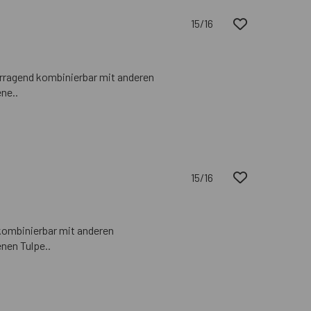
15/16
rragend kombinierbar mit anderen
ne..
15/16
kombinierbar mit anderen
nen Tulpe..