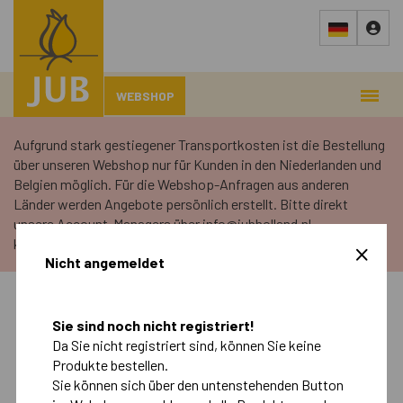
WEBSHOP
Aufgrund stark gestiegener Transportkosten ist die Bestellung
über unseren Webshop nur für Kunden in den Niederlanden und
Belgien möglich. Für die Webshop-Anfragen aus anderen
Länder werden Angebote persönlich erstellt. Bitte direkt
unsere Account-Managers über info@jubholland.nl
kontaktieren.
Nicht angemeldet
Sie sind noch nicht registriert!
›
Webshop
›
Landscape
Da Sie nicht registriert sind, können Sie keine
Produkte bestellen.
Sie können sich über den untenstehenden Button
Herbst
Frühling