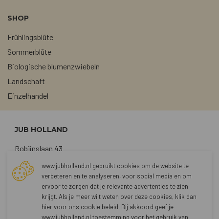
SHOP
Frühlingsblüte
Sommerblüte
Biologische blumenzwiebeln
Landschaft
Einzelhandel
JUB HOLLAND
Robijnslaan 43
2211 TG Noordwijkerhout
www.jubholland.nl gebruikt cookies om de website te
verbeteren en te analyseren, voor social media en om
+31 (0)252 373762
ervoor te zorgen dat je relevante advertenties te zien
sales@jubholland.nl
krijgt. Als je meer wilt weten over deze cookies, klik dan
hier voor
ons cookie beleid
. Bij akkoord geef je
www.jubholland.nl toestemming voor het gebruik van