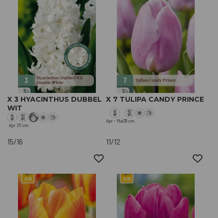
X 3 HYACINTHUS DUBBEL
X 7 TULIPA CANDY PRINCE
WIT
Apr - Mai
35 cm
Apr
25 cm
15/16
11/12