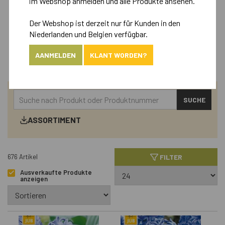
im Webshop anmelden und alle Produkte ansehen.
Der Webshop ist derzeit nur für Kunden in den
Retail
Niederlanden und Belgien verfügbar.
Landscape
AANMELDEN
KLANT WORDEN?
SUCHE
ASSORTIMENT
FILTER
676 Artikel
Ausverkaufte Produkte
anzeigen