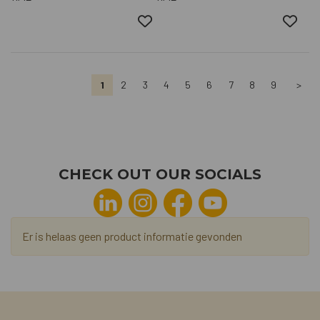
1
2
3
4
5
6
7
8
9
>
CHECK OUT OUR SOCIALS
Er is helaas geen product informatie gevonden