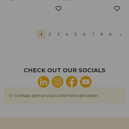
1
2
3
4
5
6
7
8
9
>
CHECK OUT OUR SOCIALS
Er is helaas geen product informatie gevonden