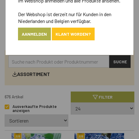
im Webshop anmelden und alle Produkte ansehen.
Der Webshop ist derzeit nur für Kunden in den
Retail
Niederlanden und Belgien verfügbar.
Landscape
AANMELDEN
KLANT WORDEN?
SUCHE
ASSORTIMENT
FILTER
676 Artikel
Ausverkaufte Produkte
anzeigen