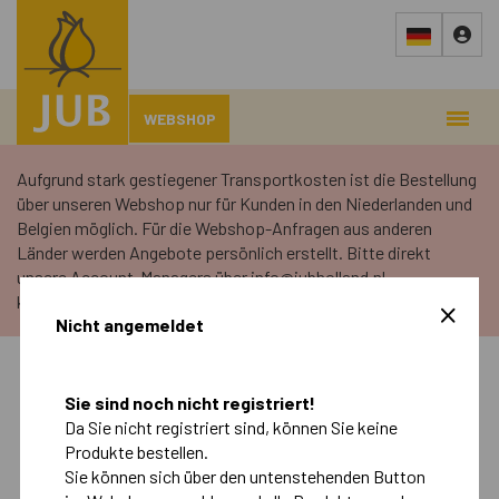
WEBSHOP
Aufgrund stark gestiegener Transportkosten ist die Bestellung
über unseren Webshop nur für Kunden in den Niederlanden und
Belgien möglich. Für die Webshop-Anfragen aus anderen
Länder werden Angebote persönlich erstellt. Bitte direkt
unsere Account-Managers über info@jubholland.nl
kontaktieren.
Nicht angemeldet
Sie sind noch nicht registriert!
›
Webshop
›
Retail
Da Sie nicht registriert sind, können Sie keine
Produkte bestellen.
Sie können sich über den untenstehenden Button
Herbst
Frühling