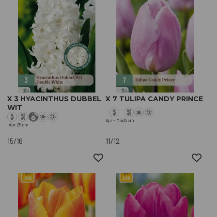
X 3 HYACINTHUS DUBBEL
X 7 TULIPA CANDY PRINCE
WIT
Apr - Mai
35 cm
Apr
25 cm
15/16
11/12