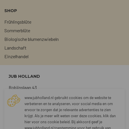
SHOP
Frühlingsblüte
Sommerblüte
Biologische blumenzwiebeln
Landschaft
Einzelhandel
JUB HOLLAND
Robijnslaan 43
2211 TG Noordwijkerhout
www.jubholland.nl gebruikt cookies om de website te
verbeteren en te analyseren, voor social media en om
+31 (0)252 373762
ervoor te zorgen dat je relevante advertenties te zien
sales@jubholland.nl
krijgt. Als je meer wilt weten over deze cookies, klik dan
hier voor
ons cookie beleid
. Bij akkoord geef je
www.jubholland.nl toestemming voor het gebruik van