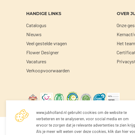
HANDIGE LINKS
OVER J
Catalogus
Onze ges
Nieuws
Kernacti
Veel gestelde vragen
Het tea
Flower Designer
Certific
Vacatures
Privacys
Verkoopvoorwaarden
© 2026 JUB Holland. Alle rechten voorbehouden.
www.jubholland.nl gebruikt cookies om de website te
verbeteren en te analyseren, voor social media en om
ervoor te zorgen dat je relevante advertenties te zien krijg
Niet i
Als je meer wilt weten over deze cookies, klik dan hier vo