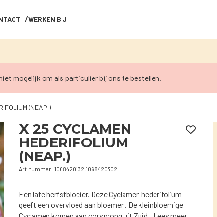
NTACT
WERKEN BIJ
niet mogelijk om als particulier bij ons te bestellen.
IFOLIUM (NEAP.)
X 25 CYCLAMEN
HEDERIFOLIUM
(NEAP.)
Art.nummer: 1068420132,1068420302
Een late herfstbloeier. Deze Cyclamen hederifolium
geeft een overvloed aan bloemen. De kleinbloemige
Cyclamen komen van oorsprong uit Zuid..
Lees meer