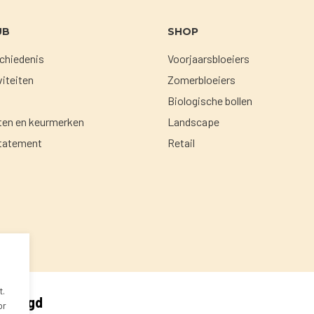
UB
SHOP
chiedenis
Voorjaarsbloeiers
viteiten
Zomerbloeiers
m
Biologische bollen
aten en keurmerken
Landscape
tatement
Retail
t.
ngelogd
or