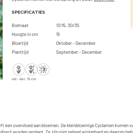
SPECIFICATIES
Bolmaat
13/15, 30/35
Hoogte in cm
15
Bloeitijd
Oktober - December
Planttijd
September - December
okt - dec
15 cm
eeft een overvloed aan bloemen. De kleinbloemige Cyclamen komen va
 direct worden geplant. Ze zijn niet geheel winterhard en daarom he