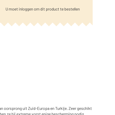
U moet inloggen om dit product te bestellen
n oorsprong uit Zuid-Europa en Turkije. Zeer geschikt
bben ze bij extreme vorst enige bescherming nodig.