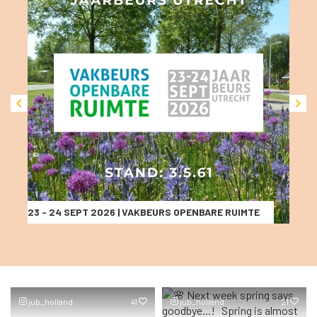


23 - 24 SEPT 2026 | VAKBEURS OPENBARE RUIMTE
jub_holland
41
jub_holland
21