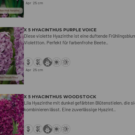
Apr
25 cm
X 5 HYACINTHUS PURPLE VOICE
Diese violette Hyazinthe ist eine duftende Frühlingsblu
Violettton. Perfekt für farbenfrohe Beete..
Apr
25 cm
X 5 HYACINTHUS WOODSTOCK
Lila Hyazinthe mit dunkel gefärbten Blütenstielen, die 
kombinieren lässt. Eine zuverlässige Hyazint..