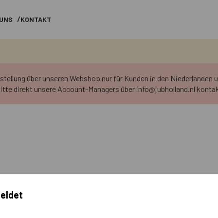
 UNS
KONTAKT
estellung über unseren Webshop nur für Kunden in den Niederlanden
itte direkt unsere Account-Managers über info@jubholland.nl kontak
eldet