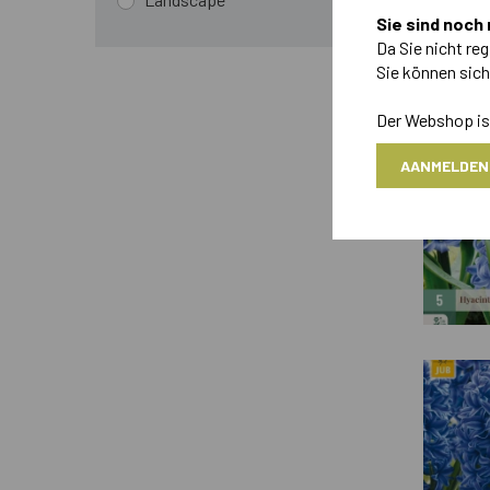
Sie sind noch 
Da Sie nicht reg
676 Artikel
Sie können sic
Der Webshop ist
AANMELDEN