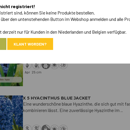
nicht registriert!
istriert sind, können Sie keine Produkte bestellen.
A
h über den untenstehenden Button im Webshop anmelden und alle Pr
 derzeit nur für Kunden in den Niederlanden und Belgien verfügbar.
X 5 HYACINTHUS AQUA
Eine schöne, klare blaue Hyazinthe, die sich gut mit fa
KLANT WORDEN?
kombinieren lässt. Eine zuverlässige Hyazinthe fü..
Apr
25 cm
X 5 HYACINTHUS BLUE JACKET
Eine wunderschöne blaue Hyazinthe, die sich gut mit f
kombinieren lässt. Eine zuverlässige Hyazinthe im ..