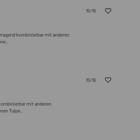
15/16
rragend kombinierbar mit anderen
ne..
15/16
kombinierbar mit anderen
nen Tulpe..