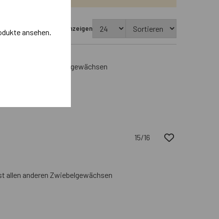
usverkaufte Produkte anzeigen
odukte ansehen.
st allen anderen Zwiebelgewächsen
15/16
ast allen anderen Zwiebelgewächsen