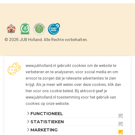
© 2026 JUB Holland. Alle Rechte vorbehalten.
www.jubholland.nl gebruikt cookies om de website te
Nicht angemeldet
verbeteren en te analyseren, voor social media en om
ervoor te zorgen dat je relevante advertenties te zien
krijgt. Als je meer wilt weten over deze cookies, klik dan
Sie sind noch nicht registriert!
hier voor
ons cookie beleid
. Bij akkoord geef je
Da Sie nicht registriert sind, können Sie keine
www.jubholland.nl toestemming voor het gebruik van
Produkte bestellen.
cookies op onze website.
Sie können sich über den untenstehenden Button
FUNCTIONEEL
im Webshop anmelden und alle Produkte ansehen.
STATISTIEKEN
Der Webshop ist derzeit nur für Kunden in den
MARKETING