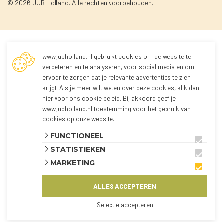
© 2026 JUB Holland. Alle rechten voorbehouden.
Niet ingelogd
www.jubholland.nl gebruikt cookies om de website te
verbeteren en te analyseren, voor social media en om
ervoor te zorgen dat je relevante advertenties te zien
U bent nog niet ingelogd!
krijgt. Als je meer wilt weten over deze cookies, klik dan
Doordat u niet bent ingelogd kunt u geen
hier voor
ons cookie beleid
. Bij akkoord geef je
producten bestellen.
www.jubholland.nl toestemming voor het gebruik van
Via onderstaande knop kunt u inloggen in de
cookies op onze website.
webshop, en alle producten bekijken.
FUNCTIONEEL
STATISTIEKEN
De webshop is momenteel alleen beschikbaar
voor klanten uit Nederland en België.
MARKETING
ALLES ACCEPTEREN
INLOGGEN
KLANT WORDEN?
Selectie accepteren