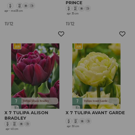
PRINCE
apr - mei
35 cm
apr
35 cm
11/12
11/12
X 7 TULIPA ALISON
X 7 TULIPA AVANT GARDE
BRADLEY
apr
30 cm
apr
40 cm