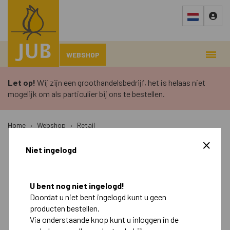
WEBSHOP
Let op!
Wij zijn een groothandelsbedrijf, het is helaas niet
mogelijk om als particulier bij ons te bestellen.
Home
›
Webshop
›
Retail
Niet ingelogd
Najaar
Voorjaar
Retail
U bent nog niet ingelogd!
Doordat u niet bent ingelogd kunt u geen
Landscape
producten bestellen.
Via onderstaande knop kunt u inloggen in de