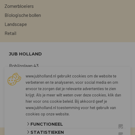
Zomerbloeiers
Biologische bollen
Landscape
Retail
JUB HOLLAND
Robijnslaan 43
2211 TG Noordwijkerhout
www.jubholland.nl gebruikt cookies om de website te
verbeteren en te analyseren, voor social media en om
+31 (0)252 373762
ervoor te zorgen dat je relevante advertenties te zien
sales@jubholland.nl
krijgt. Als je meer wilt weten over deze cookies, klik dan
hier voor
ons cookie beleid
. Bij akkoord geef je
www.jubholland.nl toestemming voor het gebruik van
CONTACT
cookies op onze website.
FUNCTIONEEL
STATISTIEKEN