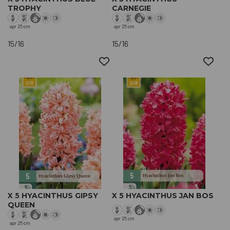
TROPHY
CARNEGIE
apr
25 cm
apr
25 cm
15/16
15/16
X 5 HYACINTHUS GIPSY
X 5 HYACINTHUS JAN BOS
QUEEN
apr
25 cm
apr
25 cm