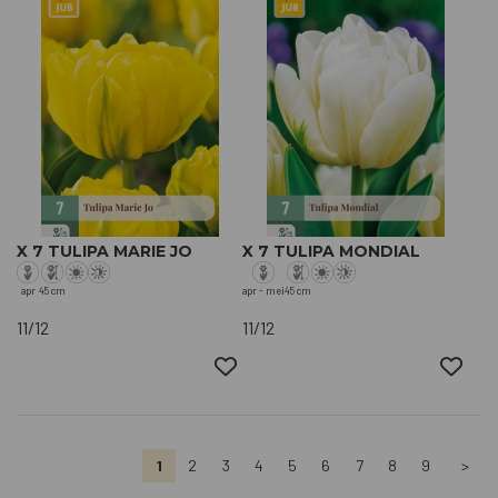
X 7 TULIPA MARIE JO
X 7 TULIPA MONDIAL
apr
45 cm
apr - mei
45 cm
11/12
11/12
1
2
3
4
5
6
7
8
9
>