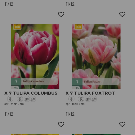
11/12
11/12
X 7 TULIPA COLUMBUS
X 7 TULIPA FOXTROT
apr - mei
40 cm
apr - mei
30 cm
11/12
11/12