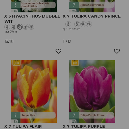
X 3 HYACINTHUS DUBBEL
X 7 TULIPA CANDY PRINCE
WIT
apr - mei
35 cm
apr
25 cm
15/16
11/12
X 7 TULIPA FLAIR
X 7 TULIPA PURPLE