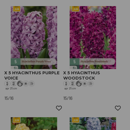
X 5 HYACINTHUS PURPLE
X 5 HYACINTHUS
VOICE
WOODSTOCK
apr
25 cm
apr
25 cm
15/16
15/16