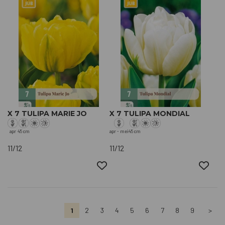
X 7 TULIPA MARIE JO
X 7 TULIPA MONDIAL
apr
45 cm
apr - mei
45 cm
11/12
11/12
1
2
3
4
5
6
7
8
9
>