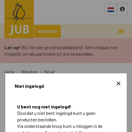
WEBSHOP
Let op!
Wij zijn een groothandelsbedrijf, het is helaas niet
mogelijk om als particulier bij ons te bestellen.
Home
›
Webshop
›
Retail
Niet ingelogd
Najaar
Voorjaar
Retail
U bent nog niet ingelogd!
Doordat u niet bent ingelogd kunt u geen
Landscape
producten bestellen.
Via onderstaande knop kunt u inloggen in de