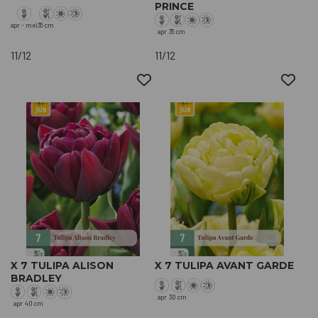
PRINCE
apr - mei
35 cm
apr
35 cm
11/12
11/12
X 7 TULIPA ALISON
X 7 TULIPA AVANT GARDE
BRADLEY
apr
30 cm
apr
40 cm