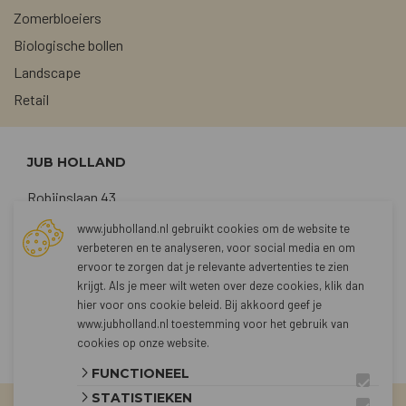
Zomerbloeiers
Biologische bollen
Landscape
Retail
JUB HOLLAND
Robijnslaan 43
2211 TG Noordwijkerhout
www.jubholland.nl gebruikt cookies om de website te
verbeteren en te analyseren, voor social media en om
+31 (0)252 373762
ervoor te zorgen dat je relevante advertenties te zien
sales@jubholland.nl
krijgt. Als je meer wilt weten over deze cookies, klik dan
hier voor
ons cookie beleid
. Bij akkoord geef je
www.jubholland.nl toestemming voor het gebruik van
CONTACT
cookies op onze website.
FUNCTIONEEL
STATISTIEKEN