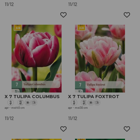
11/12
11/12
X 7 TULIPA COLUMBUS
X 7 TULIPA FOXTROT
apr - mei
40 cm
apr - mei
30 cm
11/12
11/12