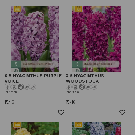
X 5 HYACINTHUS PURPLE
X 5 HYACINTHUS
VOICE
WOODSTOCK
apr
25 cm
apr
25 cm
15/16
15/16