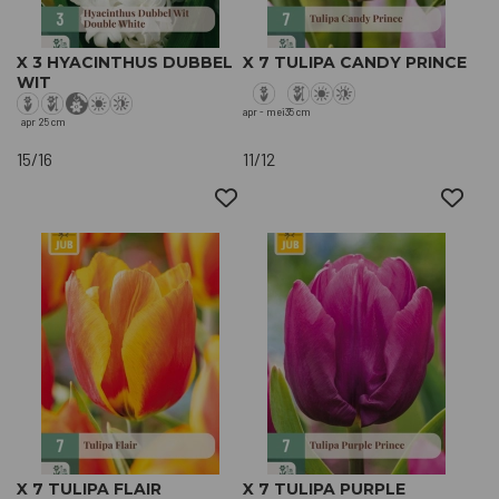
X 3 HYACINTHUS DUBBEL
X 7 TULIPA CANDY PRINCE
WIT
apr - mei
35 cm
apr
25 cm
15/16
11/12
X 7 TULIPA FLAIR
X 7 TULIPA PURPLE