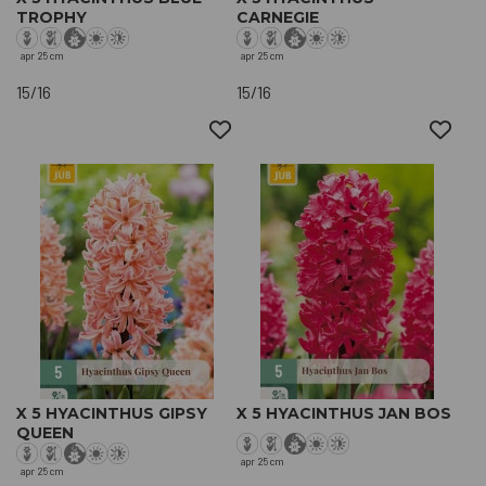
TROPHY
CARNEGIE
apr
25 cm
apr
25 cm
15/16
15/16
X 5 HYACINTHUS GIPSY
X 5 HYACINTHUS JAN BOS
QUEEN
apr
25 cm
apr
25 cm