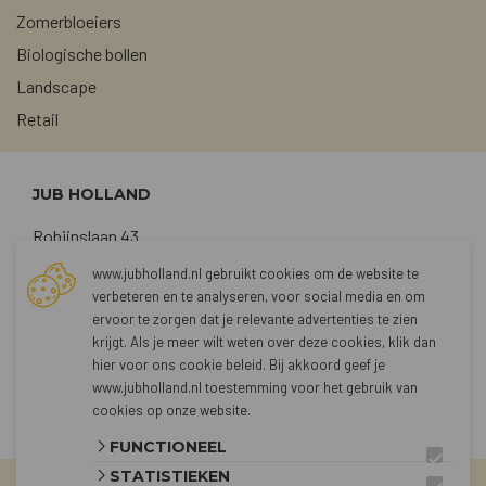
Zomerbloeiers
Biologische bollen
Landscape
Retail
JUB HOLLAND
Robijnslaan 43
2211 TG Noordwijkerhout
www.jubholland.nl gebruikt cookies om de website te
verbeteren en te analyseren, voor social media en om
+31 (0)252 373762
ervoor te zorgen dat je relevante advertenties te zien
sales@jubholland.nl
krijgt. Als je meer wilt weten over deze cookies, klik dan
hier voor
ons cookie beleid
. Bij akkoord geef je
www.jubholland.nl toestemming voor het gebruik van
CONTACT
cookies op onze website.
FUNCTIONEEL
STATISTIEKEN