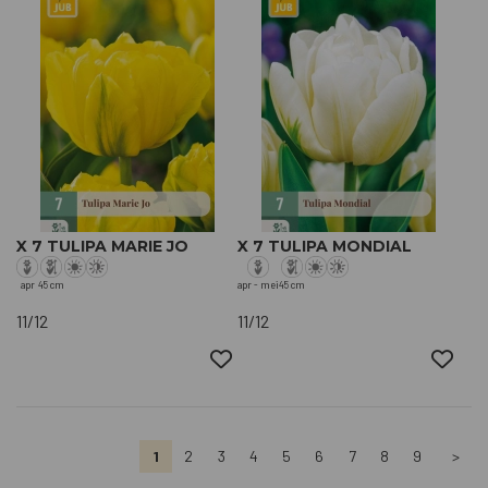
X 7 TULIPA MARIE JO
X 7 TULIPA MONDIAL
apr
45 cm
apr - mei
45 cm
11/12
11/12
1
2
3
4
5
6
7
8
9
>