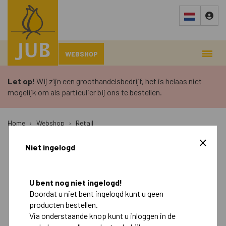
WEBSHOP
Let op!
Wij zijn een groothandelsbedrijf, het is helaas niet
mogelijk om als particulier bij ons te bestellen.
Home
›
Webshop
›
Retail
Niet ingelogd
Najaar
Voorjaar
Retail
U bent nog niet ingelogd!
Doordat u niet bent ingelogd kunt u geen
Landscape
producten bestellen.
Via onderstaande knop kunt u inloggen in de