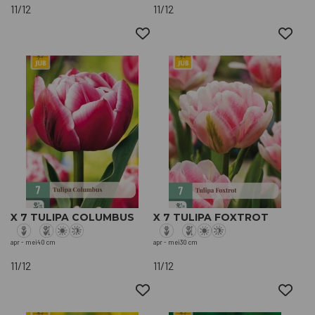
11/12
11/12
X 7 TULIPA COLUMBUS
X 7 TULIPA FOXTROT
apr - mei
40 cm
apr - mei
30 cm
11/12
11/12