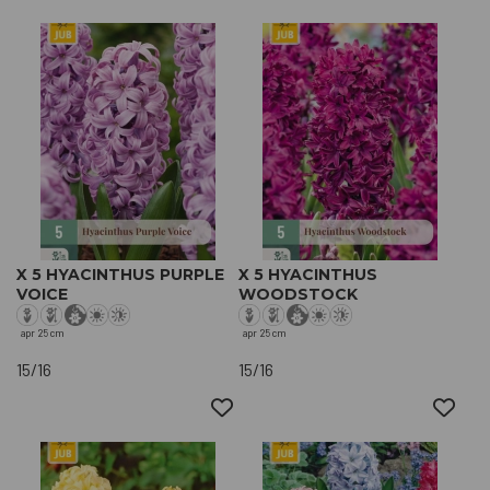
X 5 HYACINTHUS PURPLE
X 5 HYACINTHUS
VOICE
WOODSTOCK
apr
25 cm
apr
25 cm
15/16
15/16