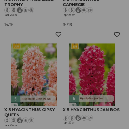
TROPHY
CARNEGIE
apr
25 cm
apr
25 cm
15/16
15/16
X 5 HYACINTHUS GIPSY
X 5 HYACINTHUS JAN BOS
QUEEN
apr
25 cm
apr
25 cm