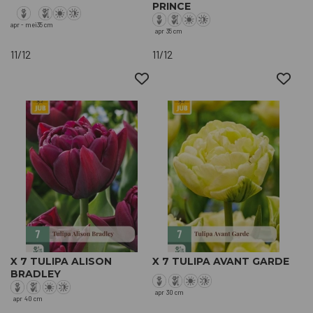
PRINCE
apr - mei
35 cm
apr
35 cm
11/12
11/12
X 7 TULIPA ALISON
X 7 TULIPA AVANT GARDE
BRADLEY
apr
30 cm
apr
40 cm