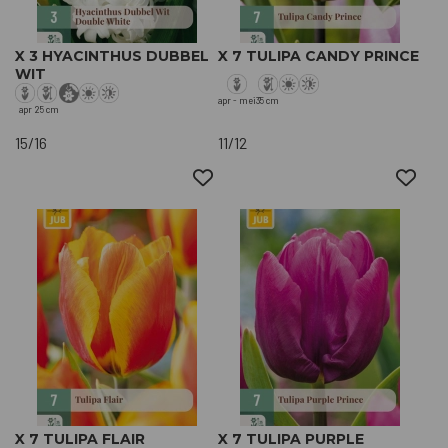
X 3 HYACINTHUS DUBBEL
X 7 TULIPA CANDY PRINCE
WIT
apr - mei
35 cm
apr
25 cm
15/16
11/12
X 7 TULIPA FLAIR
X 7 TULIPA PURPLE