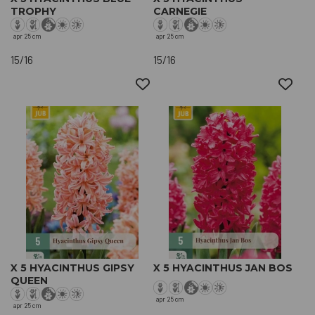
TROPHY
CARNEGIE
apr
25 cm
apr
25 cm
15/16
15/16
X 5 HYACINTHUS GIPSY
X 5 HYACINTHUS JAN BOS
QUEEN
apr
25 cm
apr
25 cm