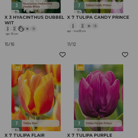
X 3 HYACINTHUS DUBBEL
X 7 TULIPA CANDY PRINCE
WIT
apr - mei
35 cm
apr
25 cm
15/16
11/12
X 7 TULIPA FLAIR
X 7 TULIPA PURPLE