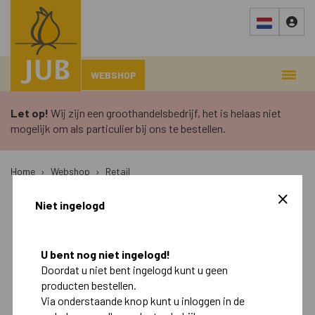
WEBSHOP
Let op!
Wij zijn een groothandelsbedrijf, het is helaas niet
mogelijk om als particulier bij ons te bestellen.
Home
›
Webshop
›
Retail
Niet ingelogd
Najaar
Voorjaar
Retail
U bent nog niet ingelogd!
Doordat u niet bent ingelogd kunt u geen
Landscape
producten bestellen.
Via onderstaande knop kunt u inloggen in de