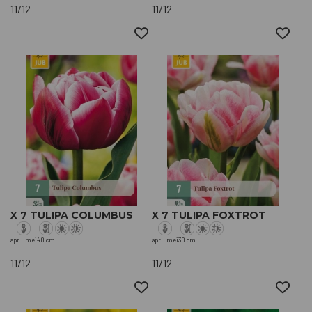
11/12
11/12
X 7 TULIPA COLUMBUS
X 7 TULIPA FOXTROT
apr - mei
40 cm
apr - mei
30 cm
11/12
11/12