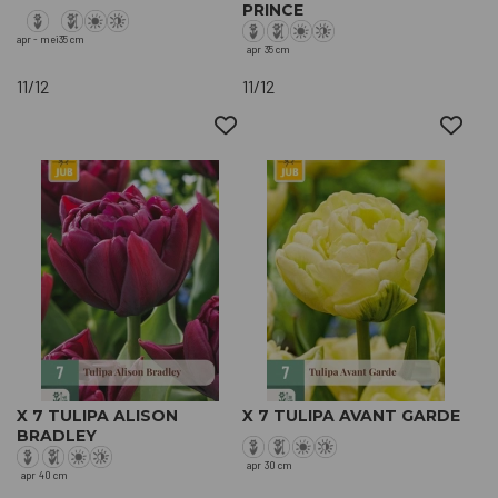
PRINCE
apr - mei
35 cm
apr
35 cm
11/12
11/12
X 7 TULIPA ALISON
X 7 TULIPA AVANT GARDE
BRADLEY
apr
30 cm
apr
40 cm