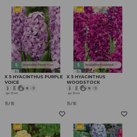
X 5 HYACINTHUS PURPLE
X 5 HYACINTHUS
VOICE
WOODSTOCK
apr
25 cm
apr
25 cm
15/16
15/16