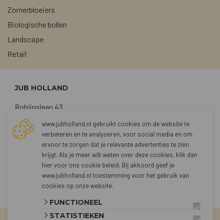
Zomerbloeiers
Biologische bollen
Landscape
Retail
JUB HOLLAND
Robijnslaan 43
2211 TG Noordwijkerhout
www.jubholland.nl gebruikt cookies om de website te
verbeteren en te analyseren, voor social media en om
+31 (0)252 373762
ervoor te zorgen dat je relevante advertenties te zien
sales@jubholland.nl
krijgt. Als je meer wilt weten over deze cookies, klik dan
hier voor
ons cookie beleid
. Bij akkoord geef je
www.jubholland.nl toestemming voor het gebruik van
CONTACT
cookies op onze website.
FUNCTIONEEL
STATISTIEKEN