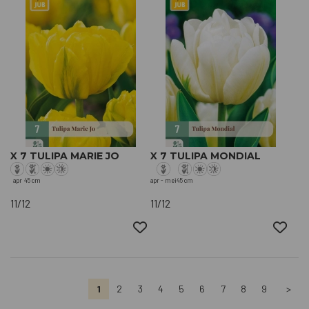
X 7 TULIPA MARIE JO
X 7 TULIPA MONDIAL
apr
45 cm
apr - mei
45 cm
11/12
11/12
1
2
3
4
5
6
7
8
9
>