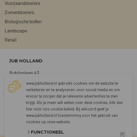
Voorjaarsbloeiers
Zomerbloeiers
Biologische bollen
Landscape
Retail
JUB HOLLAND
Robijnslaan 43
2211 TG Noordwijkerhout
www.jubholland.nl gebruikt cookies om de website te
verbeteren en te analyseren, voor social media en om
+31 (0)252 373762
ervoor te zorgen dat je relevante advertenties te zien
sales@jubholland.nl
krijgt. Als je meer wilt weten over deze cookies, klik dan
hier voor
ons cookie beleid
. Bij akkoord geef je
www.jubholland.nl toestemming voor het gebruik van
CONTACT
cookies op onze website.
FUNCTIONEEL