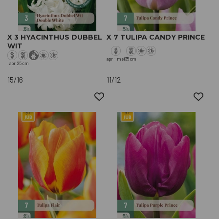
X 3 HYACINTHUS DUBBEL
X 7 TULIPA CANDY PRINCE
WIT
apr - mei
35 cm
apr
25 cm
15/16
11/12