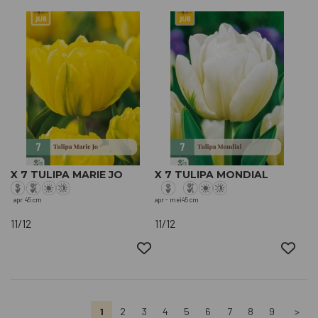
X 7 TULIPA MARIE JO
X 7 TULIPA MONDIAL
apr
45 cm
apr - mei
45 cm
11/12
11/12
1
2
3
4
5
6
7
8
9
>