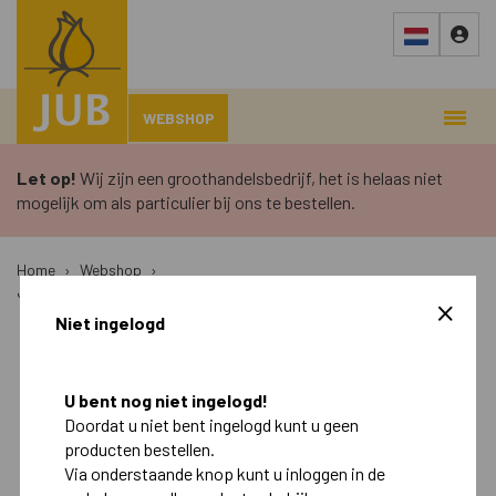
WEBSHOP
Let op!
Wij zijn een groothandelsbedrijf, het is helaas niet
mogelijk om als particulier bij ons te bestellen.
Home
›
Webshop
›
JPBP-30 BEGONIE PENDULE JPBP-30 BEGONIE PENDULE I
Niet ingelogd
Najaar
Voorjaar
U bent nog niet ingelogd!
Retail
Doordat u niet bent ingelogd kunt u geen
producten bestellen.
Landscape
Via onderstaande knop kunt u inloggen in de