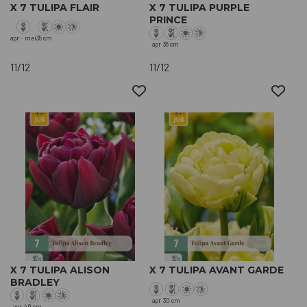
X 7 TULIPA FLAIR
X 7 TULIPA PURPLE
PRINCE
apr - mei
35 cm
apr
35 cm
11/12
11/12
X 7 TULIPA ALISON
X 7 TULIPA AVANT GARDE
BRADLEY
apr
30 cm
apr
40 cm