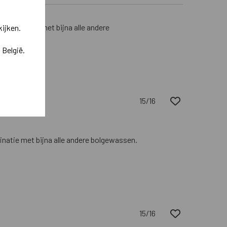
 combinatie met bijna alle andere
kijken.
 België.
15/16
inatie met bijna alle andere bolgewassen.
15/16