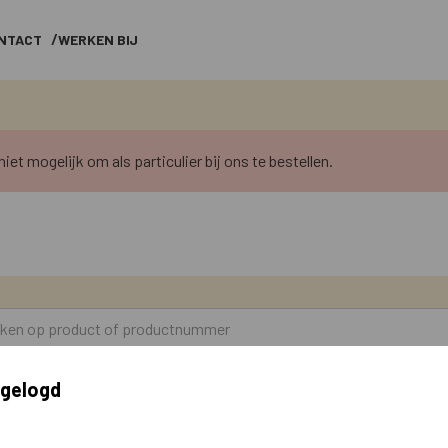
NTACT
WERKEN BIJ
niet mogelijk om als particulier bij ons te bestellen.
ngelogd
len