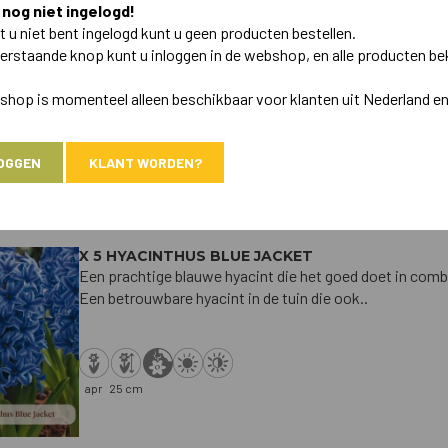
 nog niet ingelogd!
 u niet bent ingelogd kunt u geen producten bestellen.
X 5 HYACINTHUS AQUA
Een prachtige helderblauwe hyacint die het goed doet in
erstaande knop kunt u inloggen in de webshop, en alle producten be
bolgewassen. Een betrouwbare hyacint in de tuin d..
hop is momenteel alleen beschikbaar voor klanten uit Nederland en
OGGEN
KLANT WORDEN?
apr
25 cm
X 5 HYACINTHUS BLUE JACKET
Een prachtige blauwe hyacint die het goed doet in comb
Een betrouwbare hyacint in de tuin die ook..
apr
25 cm