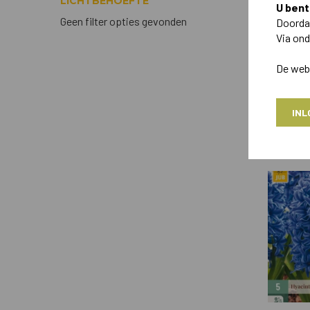
LICHTBEHOEFTE
U bent
Geen filter opties gevonden
Doordat
Via ond
De webs
INL