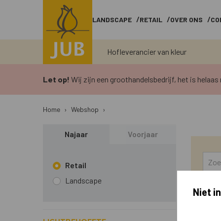
LANDSCAPE
RETAIL
OVER ONS
CO
Hofleverancier van kleur
Let op!
Wij zijn een groothandelsbedrijf, het is helaas 
Home
›
Webshop
›
Najaar
Voorjaar
Retail
Landscape
Niet i
676 Artike