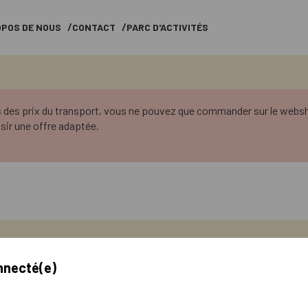
OPOS DE NOUS
CONTACT
PARC D'ACTIVITÉS
 des prix du transport, vous ne pouvez que commander sur le websho
sir une offre adaptée.
nnecté(e)