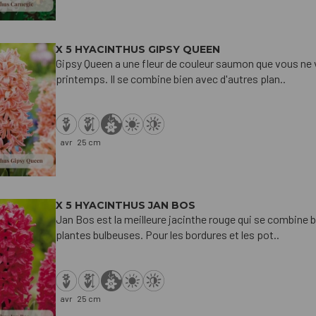
X 5 HYACINTHUS GIPSY QUEEN
Gipsy Queen a une fleur de couleur saumon que vous ne 
printemps. Il se combine bien avec d'autres plan..
avr
25 cm
X 5 HYACINTHUS JAN BOS
Jan Bos est la meilleure jacinthe rouge qui se combine 
plantes bulbeuses. Pour les bordures et les pot..
avr
25 cm