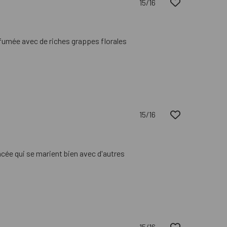
15/16
rfumée avec de riches grappes florales
15/16
ncée qui se marient bien avec d'autres
15/16