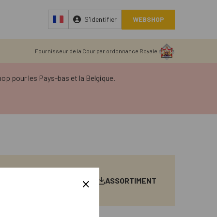
S'identifier
WEBSHOP
Fournisseur de la Cour par ordonnance Royale
p pour les Pays-bas et la Belgique.
ASSORTIMENT
CHERCHE