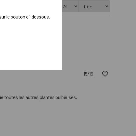
Afficher les produits épuisés
 sur le bouton ci-dessous.
resque toutes les autres plantes
15/16
ue toutes les autres plantes bulbeuses.