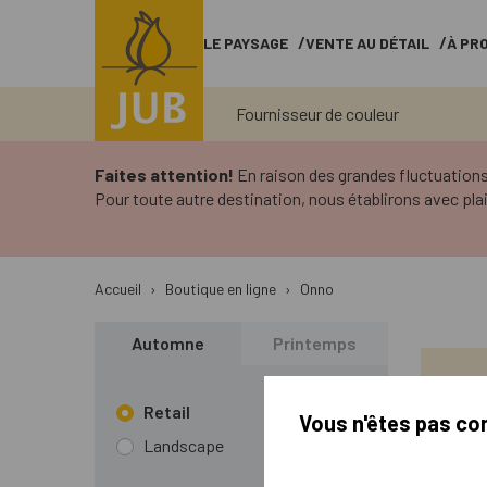
LE PAYSAGE
VENTE AU DÉTAIL
À PR
Fournisseur de couleur
Faites attention!
En raison des grandes fluctuations
Pour toute autre destination, nous établirons avec plai
Accueil
›
Boutique en ligne
›
Onno
Automne
Printemps
Retail
Vous n'êtes pas co
Landscape