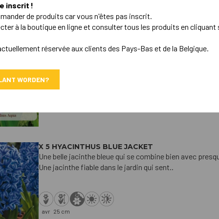
 inscrit !
ticles
ander de produits car vous n'êtes pas inscrit.
r à la boutique en ligne et consulter tous les produits en cliquant
X 5 HYACINTHUS AQUA
Une belle jacinthe bleu clair qui se combine bien avec p
actuellement réservée aux clients des Pays-Bas et de la Belgique.
bulbeuses. Une jacinthe fiable dans le jardin qui..
LANT WORDEN?
avr
25 cm
X 5 HYACINTHUS BLUE JACKET
Une belle jacinthe bleue qui se combine bien avec presq
Une jacinthe fiable dans le jardin qui sent..
avr
25 cm