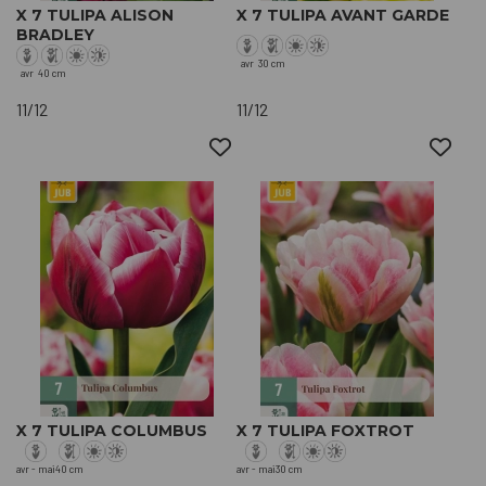
X 7 TULIPA ALISON
X 7 TULIPA AVANT GARDE
BRADLEY
avr
30 cm
avr
40 cm
11/12
11/12
X 7 TULIPA COLUMBUS
X 7 TULIPA FOXTROT
avr - mai
40 cm
avr - mai
30 cm