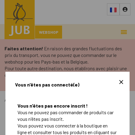
WEBSHOP
Faites attention!
En raison des grandes fluctuations des
prix du transport, vous ne pouvez que commander sur le
webshop pour les Pays-bas et la Belgique.
Pour toute autre destination, nous établirons avec plaisir une
offre adaptée.
Vous n'êtes pas connecté(e)
Accueil
›
Boutique en ligne
›
Vous n'êtes pas encore inscrit !
Vous ne pouvez pas commander de produits car
Automne
Printemps
vous n'êtes pas inscrit.
Vous pouvez vous connecter à la boutique en
ligne et consulter tous les produits en cliquant sur
Retail