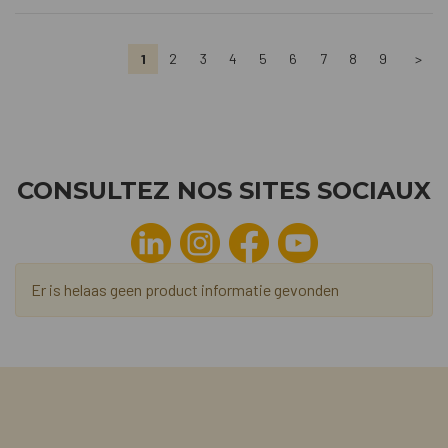
1
2
3
4
5
6
7
8
9
>
CONSULTEZ NOS SITES SOCIAUX
Er is helaas geen product informatie gevonden