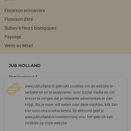
Floraison printanière
Floraison d'été
Bulbes à fleurs biologiques
Paysage
Vente au détail
JUB HOLLAND
Robijnslaan 43
2211 TG Noordwijkerhout
www.jubholland.nl gebruikt cookies om de website te
verbeteren en te analyseren, voor social media en om
+31 (0)252 373762
ervoor te zorgen dat je relevante advertenties te zien
sales@jubholland.nl
krijgt. Als je meer wilt weten over deze cookies, klik dan
hier voor
ons cookie beleid
. Bij akkoord geef je
www.jubholland.nl toestemming voor het gebruik van
CONTACT
cookies op onze website.