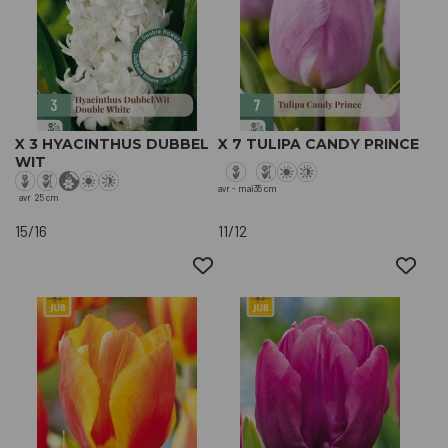
X 3 HYACINTHUS DUBBEL
X 7 TULIPA CANDY PRINCE
WIT
avr - mai
35 cm
avr
25 cm
15/16
11/12