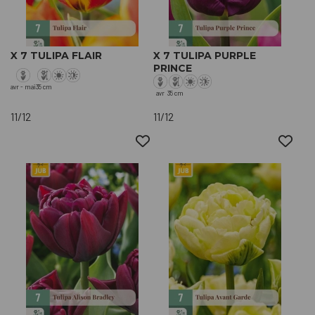
X 7 TULIPA FLAIR
X 7 TULIPA PURPLE
PRINCE
avr - mai
35 cm
avr
35 cm
11/12
11/12