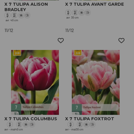
X 7 TULIPA ALISON
X 7 TULIPA AVANT GARDE
BRADLEY
avr
30 cm
avr
40 cm
11/12
11/12
X 7 TULIPA COLUMBUS
X 7 TULIPA FOXTROT
avr - mai
40 cm
avr - mai
30 cm