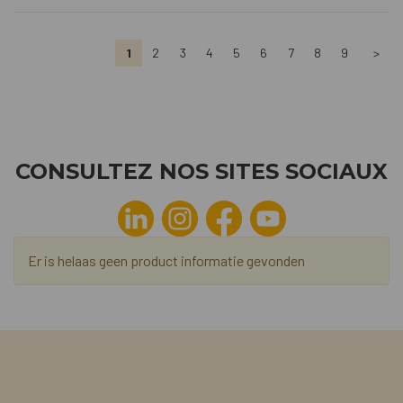
1
2
3
4
5
6
7
8
9
>
CONSULTEZ NOS SITES SOCIAUX
Er is helaas geen product informatie gevonden