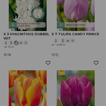
X 3 HYACINTHUS DUBBEL
X 7 TULIPA CANDY PRINCE
WIT
avr - mai
35 cm
avr
25 cm
15/16
11/12