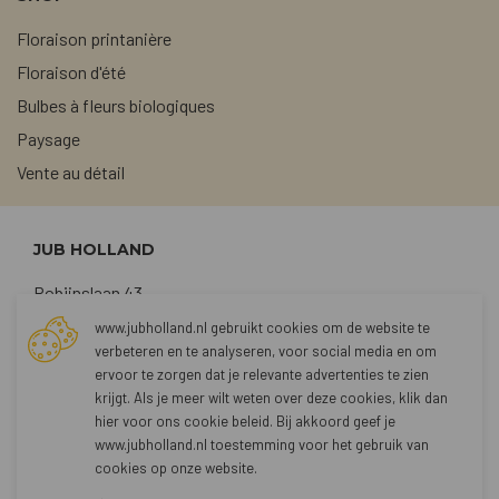
Floraison printanière
Floraison d'été
Bulbes à fleurs biologiques
Paysage
Vente au détail
JUB HOLLAND
Robijnslaan 43
2211 TG Noordwijkerhout
www.jubholland.nl gebruikt cookies om de website te
verbeteren en te analyseren, voor social media en om
+31 (0)252 373762
ervoor te zorgen dat je relevante advertenties te zien
sales@jubholland.nl
krijgt. Als je meer wilt weten over deze cookies, klik dan
hier voor
ons cookie beleid
. Bij akkoord geef je
www.jubholland.nl toestemming voor het gebruik van
CONTACT
cookies op onze website.