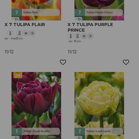
X 7 TULIPA FLAIR
X 7 TULIPA PURPLE
PRINCE
avr - mai
35 cm
avr
35 cm
11/12
11/12