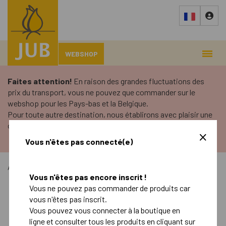
WEBSHOP
Faites attention!
En raison des grandes fluctuations des
prix du transport, vous ne pouvez que commander sur le
webshop pour les Pays-bas et la Belgique.
Pour toute autre destination, nous établirons avec plaisir une
offre adaptée.
Vous n'êtes pas connecté(e)
Accueil
›
Boutique en ligne
›
Vous n'êtes pas encore inscrit !
Vous ne pouvez pas commander de produits car
Automne
Printemps
vous n'êtes pas inscrit.
Vous pouvez vous connecter à la boutique en
ligne et consulter tous les produits en cliquant sur
Retail